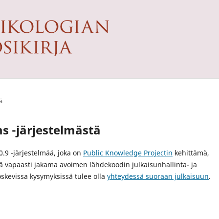
ä
s -järjestelmästä
0.9 -järjestelmää, joka on
Public Knowledge Projectin
kehittämä,
lä vapaasti jakama avoimen lähdekoodin julkaisunhallinta- ja
koskevissa kysymyksissä tulee olla
yhteydessä suoraan julkaisuun
.