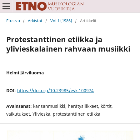
Etusivu
/
Arkistot
/
Vol 1 (1986)
/
Artikkelit
Protestanttinen etiikka ja
ylivieskalainen rahvaan musiikki
Helmi Järviluoma
DOI:
https://doi.org/10.23985/evk.100974
Avainsanat:
kansanmusiikki, herätysliikkeet, körtit,
vaikutukset, Ylivieska, protestanttinen etiikka