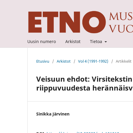
Uusin numero
Arkistot
Tietoa
Etusivu
/
Arkistot
/
Vol 4 (1991-1992)
/
Artikkelit
Veisuun ehdot: Virsiteksti
riippuvuudesta herännäisv
Sinikka Järvinen