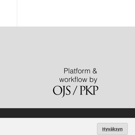
kunta
.
Hyväksyn