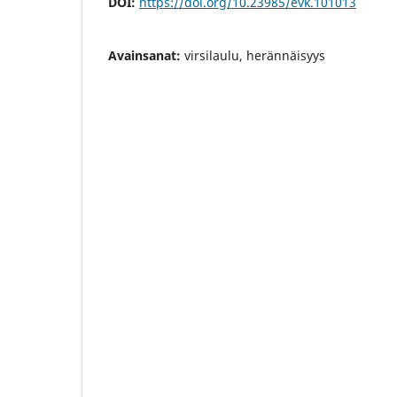
DOI:
https://doi.org/10.23985/evk.101013
Avainsanat:
virsilaulu, herännäisyys