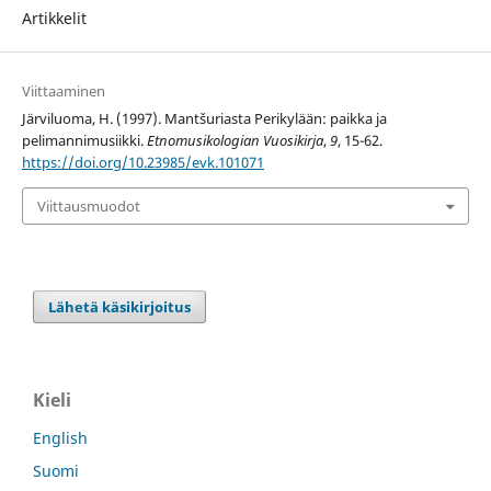
Artikkelit
Viittaaminen
Järviluoma, H. (1997). Mantšuriasta Perikylään: paikka ja
pelimannimusiikki.
Etnomusikologian Vuosikirja
,
9
, 15-62.
https://doi.org/10.23985/evk.101071
Viittausmuodot
Lähetä käsikirjoitus
Kieli
English
Suomi