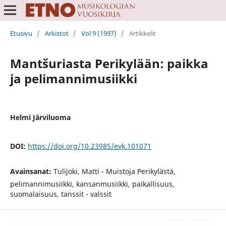
Etusivu
/
Arkistot
/
Vol 9 (1997)
/
Artikkelit
Mantšuriasta Perikylään: paikka
ja pelimannimusiikki
Helmi Järviluoma
DOI:
https://doi.org/10.23985/evk.101071
Avainsanat:
Tulijoki, Matti - Muistoja Perikylästä,
pelimannimusiikki, kansanmusiikki, paikallisuus,
suomalaisuus, tanssit - valssit