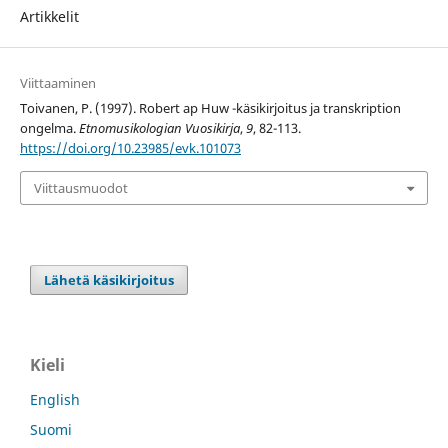
Artikkelit
Viittaaminen
Toivanen, P. (1997). Robert ap Huw -käsikirjoitus ja transkription
ongelma.
Etnomusikologian Vuosikirja
,
9
, 82-113.
https://doi.org/10.23985/evk.101073
Viittausmuodot
Lähetä käsikirjoitus
Kieli
English
Suomi