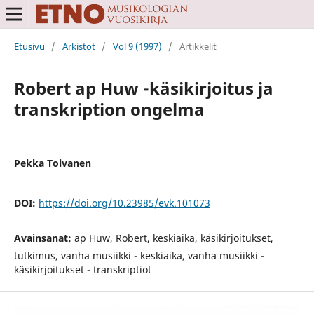
Etusivu
/
Arkistot
/
Vol 9 (1997)
/
Artikkelit
Robert ap Huw -käsikirjoitus ja
transkription ongelma
Pekka Toivanen
DOI:
https://doi.org/10.23985/evk.101073
Avainsanat:
ap Huw, Robert, keskiaika, käsikirjoitukset,
tutkimus, vanha musiikki - keskiaika, vanha musiikki -
käsikirjoitukset - transkriptiot