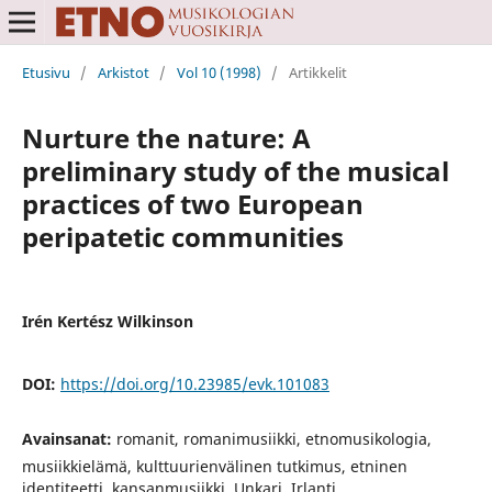
Etusivu
/
Arkistot
/
Vol 10 (1998)
/
Artikkelit
Nurture the nature: A
preliminary study of the musical
practices of two European
peripatetic communities
Irén Kertész Wilkinson
DOI:
https://doi.org/10.23985/evk.101083
Avainsanat:
romanit, romanimusiikki, etnomusikologia,
musiikkielämä, kulttuurienvälinen tutkimus, etninen
identiteetti, kansanmusiikki, Unkari, Irlanti