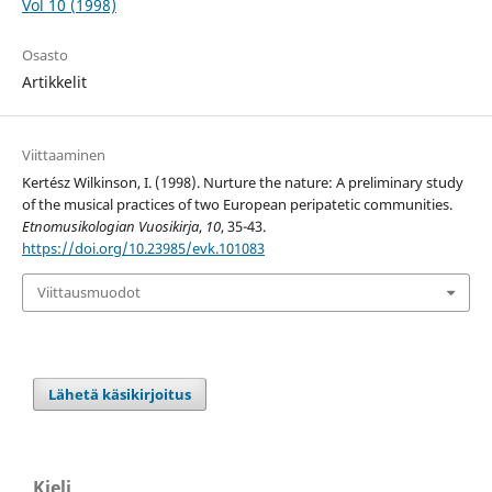
Vol 10 (1998)
Osasto
Artikkelit
Viittaaminen
Kertész Wilkinson, I. (1998). Nurture the nature: A preliminary study
of the musical practices of two European peripatetic communities.
Etnomusikologian Vuosikirja
,
10
, 35-43.
https://doi.org/10.23985/evk.101083
Viittausmuodot
Lähetä käsikirjoitus
Kieli