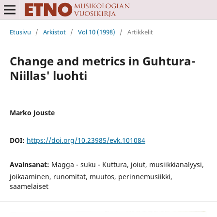
Etusivu
/
Arkistot
/
Vol 10 (1998)
/
Artikkelit
Change and metrics in Guhtura-
Niillas' luohti
Marko Jouste
DOI:
https://doi.org/10.23985/evk.101084
Avainsanat:
Magga - suku - Kuttura, joiut, musiikkianalyysi,
joikaaminen, runomitat, muutos, perinnemusiikki,
saamelaiset