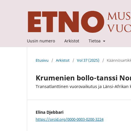
Uusin numero
Arkistot
Tietoa
Etusivu
/
Arkistot
/
Vol 37 (2025)
/
Käännösartikk
Krumenien bollo-tanssi No
Transatlanttinen vuorovaikutus ja Länsi-Afrikan kr
Elina Djebbari
https://orcid.org/0000-0003-0200-3224