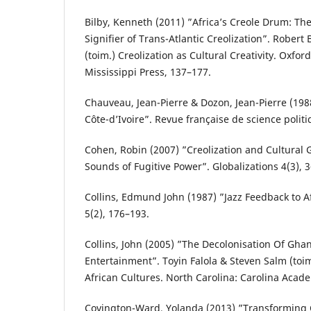
Bilby, Kenneth (2011) ”Africa’s Creole Drum: T
Signifier of Trans-Atlantic Creolization”. Robert
(toim.) Creolization as Cultural Creativity. Oxford
Mississippi Press, 137–177.
Chauveau, Jean-Pierre & Dozon, Jean-Pierre (1988
Côte-d’Ivoire”. Revue française de science politi
Cohen, Robin (2007) ”Creolization and Cultural G
Sounds of Fugitive Power”. Globalizations 4(3), 
Collins, Edmund John (1987) ”Jazz Feedback to A
5(2), 176–193.
Collins, John (2005) ”The Decolonisation Of Gha
Entertainment”. Toyin Falola & Steven Salm (toi
African Cultures. North Carolina: Carolina Acad
Covington-Ward, Yolanda (2013) ”Transforming