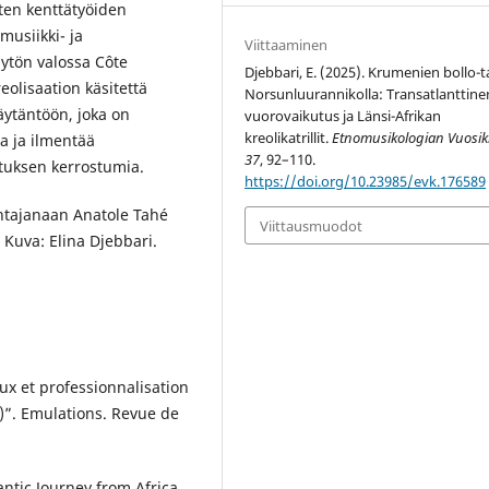
sten kenttätyöiden
musiikki- ja
Viittaaminen
ytön valossa Côte
Djebbari, E. (2025). Krumenien bollo-t
eolisaation käsitettä
Norsunluurannikolla: Transatlanttine
ytäntöön, joka on
vuorovaikutus ja Länsi-Afrikan
kreolikatrillit.
Etnomusikologian Vuosiki
la ja ilmentää
37
, 92–110.
utuksen kerrostumia.
https://doi.org/10.23985/evk.176589
htajanaan Anatole Tahé
Viittausmuodot
Kuva: Elina Djebbari.
ux et professionnalisation
e)”. Emulations. Revue de
ntic Journey from Africa