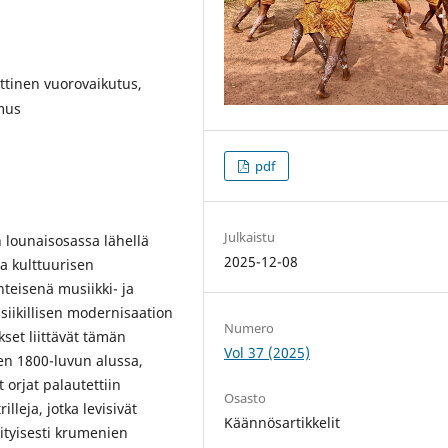
nttinen vuorovaikutus,
mus
pdf
Julkaistu
n lounaisosassa lähellä
2025-12-08
ia kulttuurisen
teisenä musiikki- ja
ikillisen modernisaation
Numero
set liittävät tämän
Vol 37 (2025)
een 1800-luvun alussa,
 orjat palautettiin
Osasto
lleja, jotka levisivät
Käännösartikkelit
tyisesti krumenien