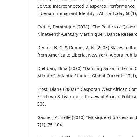
Selves: Interconnected Diasporas, Performance,
Liberian Immigrant Identity”. Africa Today 60(1)
Cyrille, Dominique (2006) ”The Politics of Quadr
Nineteenth-Century Martinique”. Dance Research
Dennis, B. G. & Dennis, A. K. (2008) Slaves to R
from America to Liberia. New York: Algora Publi
Djebbari, Elina (2020) ”Dancing Salsa in Benin:
Atlantic”. Atlantic Studies. Global Currents 17(1)
Frost, Diane (2002) ”Diasporan West African Co
Freetown & Liverpool”. Review of African Politic
300.
Gaulier, Armelle (2010) ”Musique et processus d
7(1), 75–104.