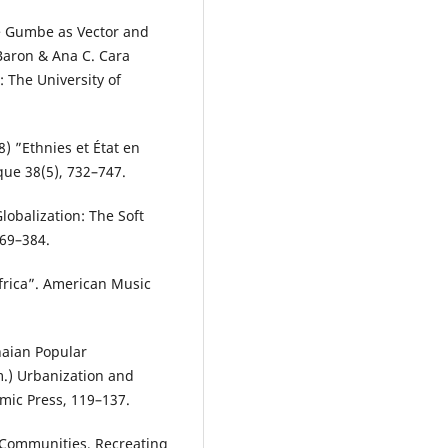
he Gumbe as Vector and
 Baron & Ana C. Cara
: The University of
) ”Ethnies et État en
que 38(5), 732–747.
lobalization: The Soft
369–384.
frica”. American Music
naian Popular
m.) Urbanization and
emic Press, 119–137.
 Communities, Recreating