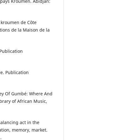
pays Kroumen. Abidjan:
s kroumen de Côte
itions de la Maison de la
Publication
. Publication
rney Of Gumbé: Where And
brary of African Music,
alancing act in the
ation, memory, market.
.