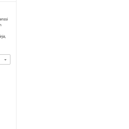
anssi
n
rja
,