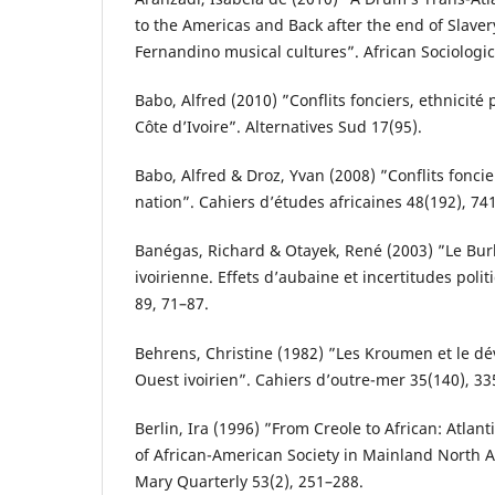
to the Americas and Back after the end of Slav
Fernandino musical cultures”. African Sociologic
Babo, Alfred (2010) ”Conflits fonciers, ethnicité 
Côte d’Ivoire”. Alternatives Sud 17(95).
Babo, Alfred & Droz, Yvan (2008) ”Conflits foncier
nation”. Cahiers d’études africaines 48(192), 74
Banégas, Richard & Otayek, René (2003) ”Le Burk
ivoirienne. Effets d’aubaine et incertitudes polit
89, 71–87.
Behrens, Christine (1982) ”Les Kroumen et le 
Ouest ivoirien”. Cahiers d’outre-mer 35(140), 33
Berlin, Ira (1996) ”From Creole to African: Atlan
of African-American Society in Mainland North 
Mary Quarterly 53(2), 251–288.