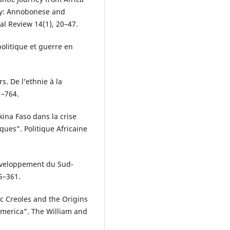
ery: Annobonese and
al Review 14(1), 20–47.
politique et guerre en
s. De l’ethnie à la
1–764.
ina Faso dans la crise
iques”. Politique Africaine
développement du Sud-
5–361.
tic Creoles and the Origins
America”. The William and