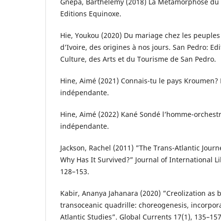
Gnepa, Barthélémy (2018) La Métamorphose du 
Editions Equinoxe.
Hie, Youkou (2020) Du mariage chez les peuple
d’Ivoire, des origines à nos jours. San Pedro: Ed
Culture, des Arts et du Tourisme de San Pedro.
Hine, Aimé (2021) Connais-tu le pays Kroumen? 
indépendante.
Hine, Aimé (2022) Kané Sondé l’homme-orchestre
indépendante.
Jackson, Rachel (2011) ”The Trans-Atlantic Jou
Why Has It Survived?” Journal of International Li
128–153.
Kabir, Ananya Jahanara (2020) ”Creolization as b
transoceanic quadrille: choreogenesis, incorpor
Atlantic Studies”. Global Currents 17(1), 135–157