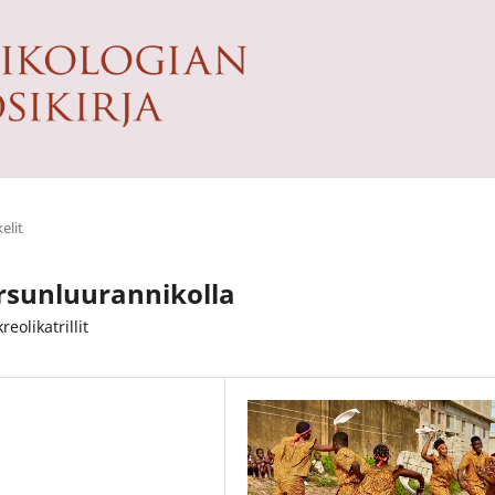
elit
rsunluurannikolla
eolikatrillit