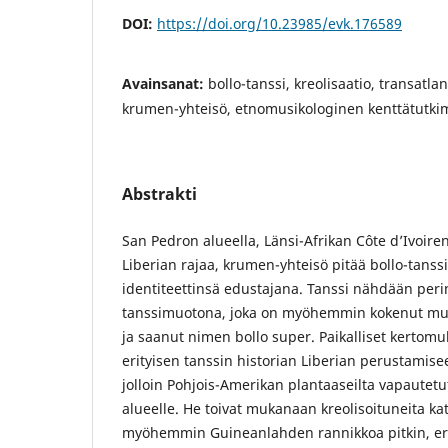
DOI:
https://doi.org/10.23985/evk.176589
Avainsanat:
bollo-tanssi, kreolisaatio, transatla
krumen-yhteisö, etnomusikologinen kenttätutki
Abstrakti
San Pedron alueella, Länsi-Afrikan Côte d’Ivoire
Liberian rajaa, krumen-yhteisö pitää bollo-tanss
identiteettinsä edustajana. Tanssi nähdään perin
tanssimuotona, joka on myöhemmin kokenut musi
ja saanut nimen bollo super. Paikalliset kertomuk
erityisen tanssin historian Liberian perustamis
jolloin Pohjois-Amerikan plantaaseilta vapautetut
alueelle. He toivat mukanaan kreolisoituneita katri
myöhemmin Guineanlahden rannikkoa pitkin, eri