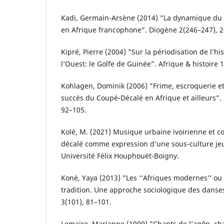
Kadi, Germain-Arsène (2014) ”La dynamique du 
en Afrique francophone”. Diogène 2(246–247), 
Kipré, Pierre (2004) ”Sur la périodisation de l’hi
l’Ouest: le Golfe de Guinée”. Afrique & histoire 1
Kohlagen, Dominik (2006) ”Frime, escroquerie e
succès du Coupé-Décalé en Afrique et ailleurs”. P
92–105.
Kolé, M. (2021) Musique urbaine ivoirienne et 
décalé comme expression d’une sous-culture jeun
Université Félix Houphouët-Boigny.
Koné, Yaya (2013) ”Les ‘‘Afriques modernes’’ ou l
tradition. Une approche sociologique des danses
3(101), 81–101.
Lemaire, Marianne (1999) ”Chants de l’agôn, chan