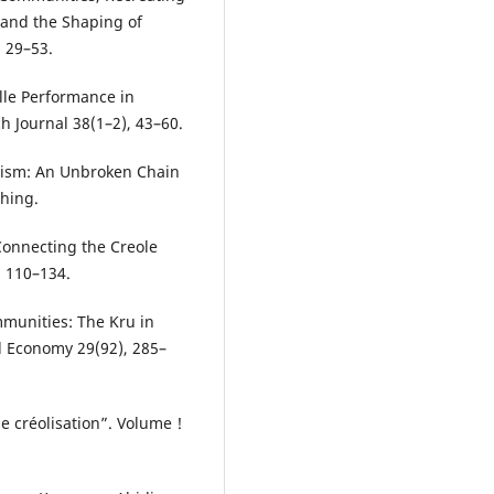
 and the Shaping of
, 29–53.
ille Performance in
 Journal 38(1–2), 43–60.
acism: An Unbroken Chain
shing.
 Connecting the Creole
, 110–134.
mmunities: The Kru in
al Economy 29(92), 285–
e créolisation”. Volume !