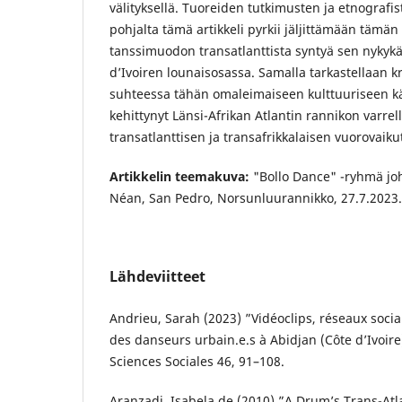
välityksellä. Tuoreiden tutkimusten ja etnografi
pohjalta tämä artikkeli pyrkii jäljittämään tämän 
tanssimuodon transatlanttista syntyä sen nykykä
d’Ivoiren lounaisosassa. Samalla tarkastellaan kr
suhteessa tähän omaleimaiseen kulttuuriseen kä
kehittynyt Länsi-Afrikan Atlantin rannikon varrel
transatlanttisen ja transafrikkalaisen vuorovaik
Artikkelin teemakuva:
"Bollo Dance" -ryhmä jo
Néan, San Pedro, Norsunluurannikko, 27.7.2023. 
Lähdeviitteet
Andrieu, Sarah (2023) ”Vidéoclips, réseaux socia
des danseurs urbain.e.s à Abidjan (Côte d’Ivoir
Sciences Sociales 46, 91–108.
Aranzadi, Isabela de (2010) ”A Drum’s Trans-Atla