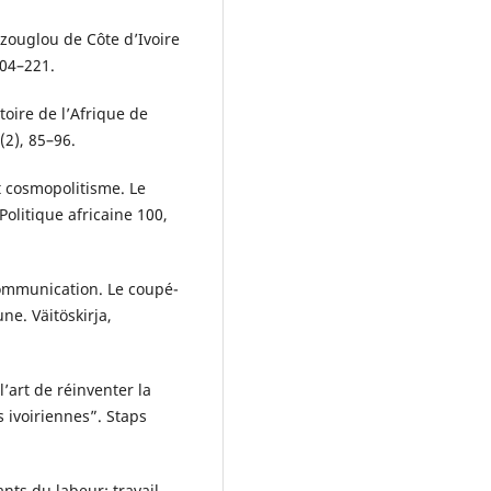
zouglou de Côte d’Ivoire
204–221.
stoire de l’Afrique de
(2), 85–96.
t cosmopolitisme. Le
olitique africaine 100,
communication. Le coupé-
e. Väitöskirja,
’art de réinventer la
 ivoiriennes”. Staps
ts du labeur: travail,