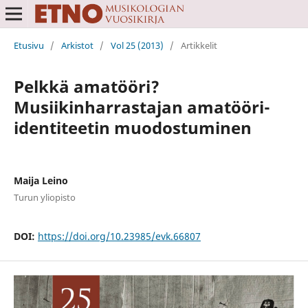
Etusivu
/
Arkistot
/
Vol 25 (2013)
/
Artikkelit
Pelkkä amatööri?
Musiikinharrastajan amatööri-
identiteetin muodostuminen
Maija Leino
Turun yliopisto
DOI:
https://doi.org/10.23985/evk.66807