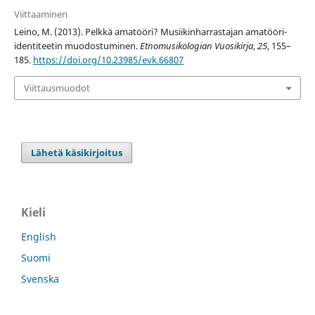
Viittaaminen
Leino, M. (2013). Pelkkä amatööri? Musiikinharrastajan amatööri-
identiteetin muodostuminen.
Etnomusikologian Vuosikirja
,
25
, 155–
185.
https://doi.org/10.23985/evk.66807
Viittausmuodot
Lähetä käsikirjoitus
Kieli
English
Suomi
Svenska