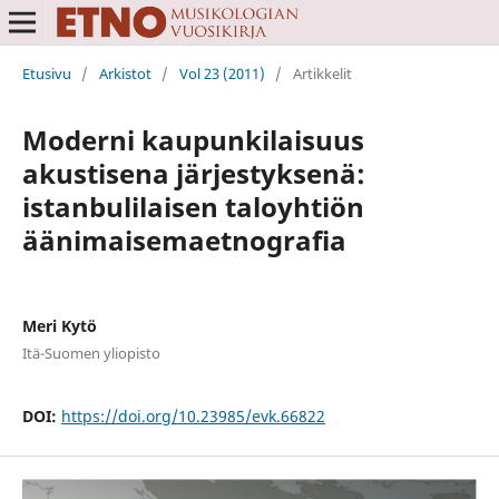
Etusivu
/
Arkistot
/
Vol 23 (2011)
/
Artikkelit
Moderni kaupunkilaisuus
akustisena järjestyksenä:
istanbulilaisen taloyhtiön
äänimaisemaetnografia
Meri Kytö
Itä-Suomen yliopisto
DOI:
https://doi.org/10.23985/evk.66822