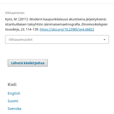
Viittaaminen
Kytö, M. (2011). Moderni kaupunkilaisuus akustisena järjestyksenä:
istanbulilaisen taloyhtiön äänimaisemaetnografia.
Etnomusikologian
Vuosikirja
,
23
, 114–139.
https://doi.org/10.23985/evk.66822
Viittausmuodot
Lähetä käsikirjoitus
Kieli
English
Suomi
Svenska