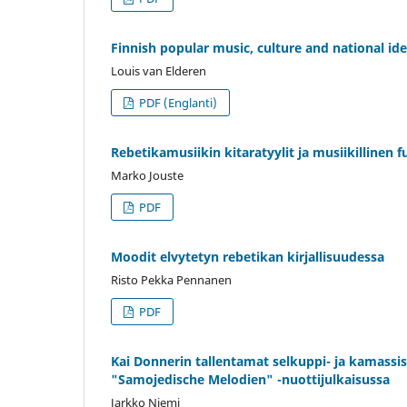
Finnish popular music, culture and national id
Louis van Elderen
PDF (Englanti)
Rebetikamusiikin kitaratyylit ja musiikillinen f
Marko Jouste
PDF
Moodit elvytetyn rebetikan kirjallisuudessa
Risto Pekka Pennanen
PDF
Kai Donnerin tallentamat selkuppi- ja kamassis
"Samojedische Melodien" -nuottijulkaisussa
Jarkko Niemi