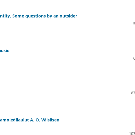
entity. Some questions by an outsider
uusio
87
amojedilaulut A. O. Väisäsen
103