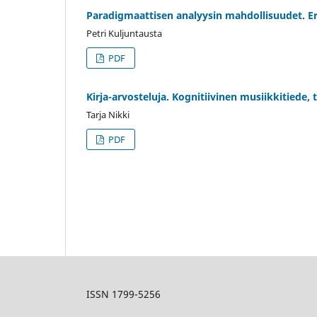
Paradigmaattisen analyysin mahdollisuudet. Er
Petri Kuljuntausta
PDF
Kirja-arvosteluja. Kognitiivinen musiikkitied
Tarja Nikki
PDF
ISSN 1799-5256