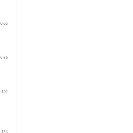
50-65
66-86
-102
-134