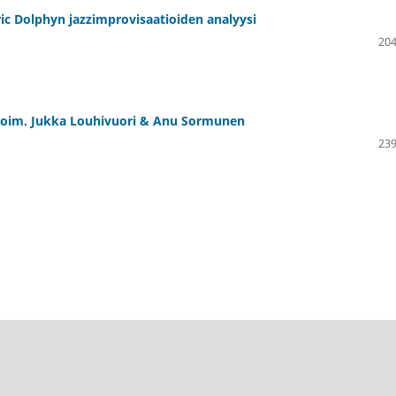
ic Dolphyn jazzimprovisaatioiden analyysi
204
e, toim. Jukka Louhivuori & Anu Sormunen
239