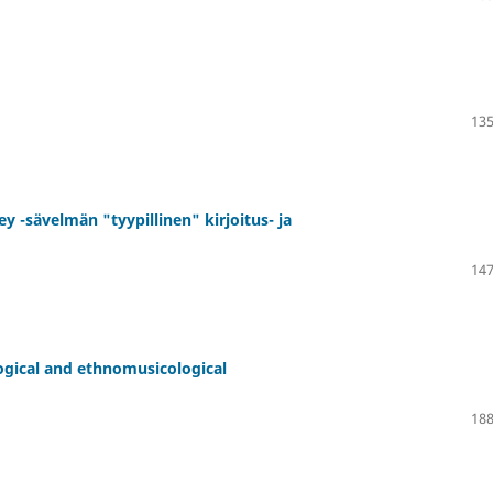
135
y -sävelmän "tyypillinen" kirjoitus- ja
147
gical and ethnomusicological
188