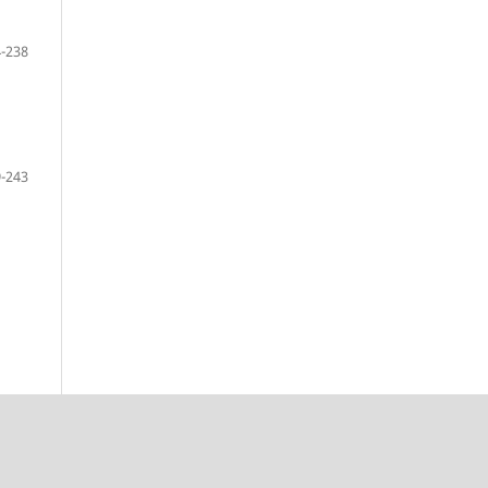
-238
-243