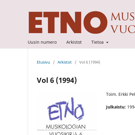
Uusin numero
Arkistot
Tietoa
Etusivu
/
Arkistot
/
Vol 6 (1994)
Vol 6 (1994)
Toim. Erkki Pe
Julkaistu:
199