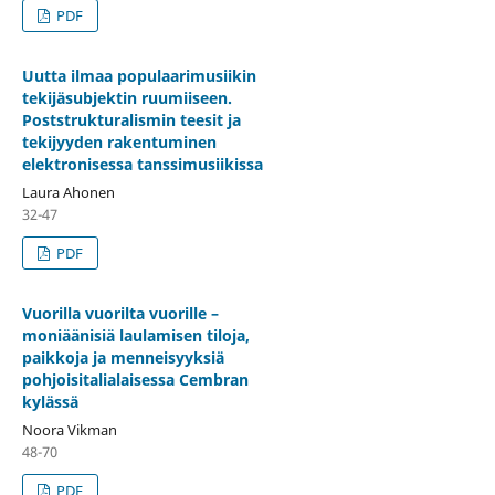
PDF
Uutta ilmaa populaarimusiikin
tekijäsubjektin ruumiiseen.
Poststrukturalismin teesit ja
tekijyyden rakentuminen
elektronisessa tanssimusiikissa
Laura Ahonen
32-47
PDF
Vuorilla vuorilta vuorille –
moniäänisiä laulamisen tiloja,
paikkoja ja menneisyyksiä
pohjoisitalialaisessa Cembran
kylässä
Noora Vikman
48-70
PDF