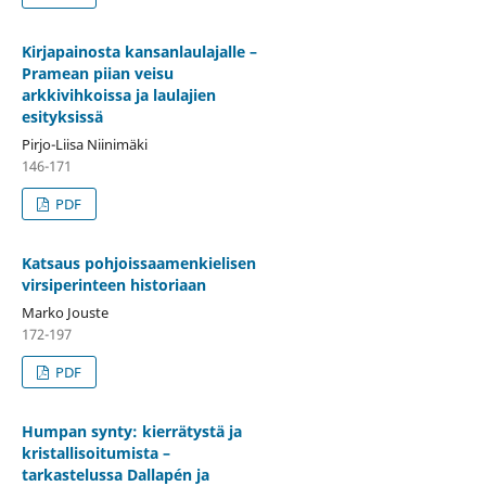
Kirjapainosta kansanlaulajalle –
Pramean piian veisu
arkkivihkoissa ja laulajien
esityksissä
Pirjo-Liisa Niinimäki
146-171
PDF
Katsaus pohjoissaamenkielisen
virsiperinteen historiaan
Marko Jouste
172-197
PDF
Humpan synty: kierrätystä ja
kristallisoitumista –
tarkastelussa Dallapén ja