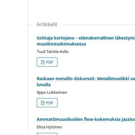
Artikkelit
Soittaja kertojana – elämäkerrallinen lähestym
musiikintutkimuksessa
Tuuli Talvitie-Kella
PDF
Raskaan metallin diskurssit: Metallimusiikki s
luvulla
Ilppo Lukkarinen
PDF
Ammattimuusikoiden flow-kokemuksia jazzis
Elina Hytönen