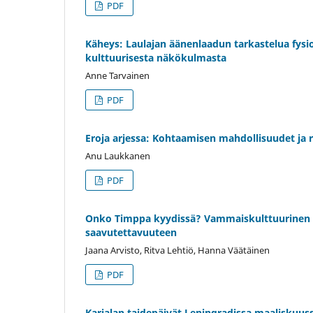
PDF
Käheys: Laulajan äänenlaadun tarkastelua fysio
kulttuurisesta näkökulmasta
Anne Tarvainen
PDF
Eroja arjessa: Kohtaamisen mahdollisuudet ja r
Anu Laukkanen
PDF
Onko Timppa kyydissä? Vammaiskulttuurinen 
saavutettavuuteen
Jaana Arvisto, Ritva Lehtiö, Hanna Väätäinen
PDF
Karjalan taidepäivät Leningradissa maaliskuus