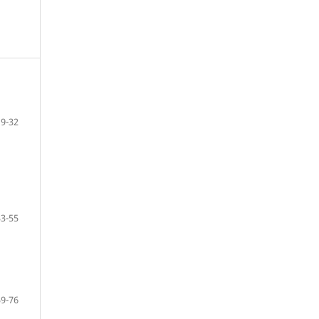
9-32
33-55
59-76