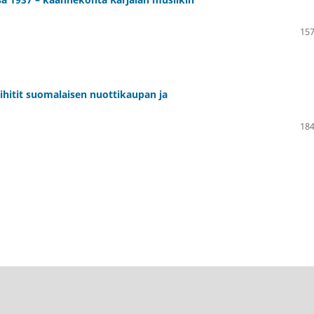
157
tihitit suomalaisen nuottikaupan ja
184