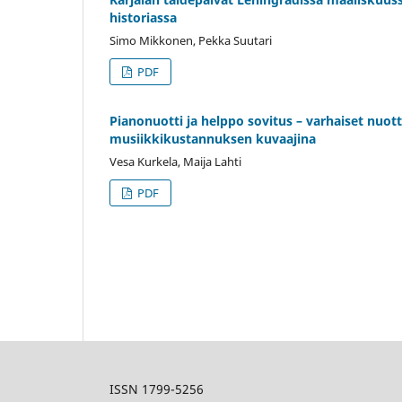
historiassa
Simo Mikkonen, Pekka Suutari
PDF
Pianonuotti ja helppo sovitus – varhaiset nuot
musiikkikustannuksen kuvaajina
Vesa Kurkela, Maija Lahti
PDF
ISSN 1799-5256