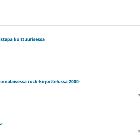
istapa kulttuurisessa
uomalaisessa rock-kirjoittelussa 2000-
sa