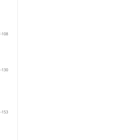
-108
-130
-153