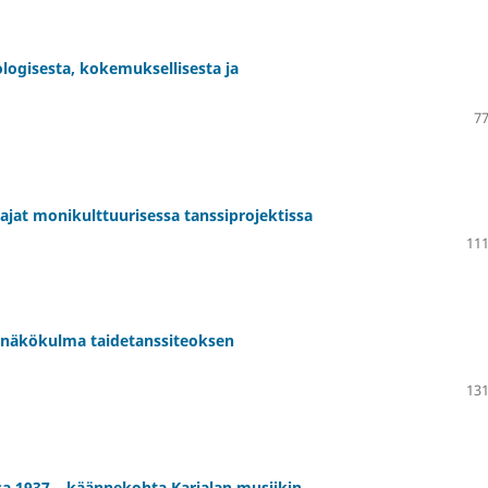
logisesta, kokemuksellisesta ja
77
ajat monikulttuurisessa tanssiprojektissa
111
näkökulma taidetanssiteoksen
131
sa 1937 – käännekohta Karjalan musiikin