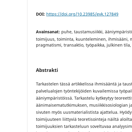
DOI:
https://doi.org/10.23985/evk.127849
Avainsanat:
puhe, taustamusiikki, ääniympäris
toimijuus, toiminta, kuunteleminen, ihmisääni, mu
pragmatismi, transaktio, työpaikka, julkinen tila,
Abstrakti
Tarkastelen tässä artikkelissa ihmisääntä ja taus
palvelualojen työntekijöiden kuvailemissa työpa
ääniympäristöissä. Tarkastelu kytkeytyy teoreetti
äänimaisematutkimuksen, musiikkisosiologian j
sivuten myös uusmaterialistista ajattelua. Hyöd
toimijuuteen liittyviä teoretisointeja näiltä aloil
toimijuuksien tarkasteluun soveltuvaa analyys