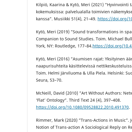
Kilpiö, Kaarina & Kytö, Meri (2021) ”Hyvinvointi 
kokemuksissa: palvelualalla toimivien näkemykse
kanssa”. Musiikki 51(4), 21–49.
https://doi.org/
Kytö, Meri (2019) ”Sound transformations in sp
Companion to Sound Studies. Toim. Michael Bul
York, NY: Routledge, 177–84.
https://doi.org/10
Kytö, Meri (2016) ”Asumisen rajat: Yksityinen 
naapurisuhteita käsittelevissä nettikeskusteluis
Toim. Helmi Järviluoma & Ulla Piela. Helsinki: S
Seura, 53–70.
McNeill, David (2010) ”Art Without Authors: Ne
‘Flat’ Ontology”. Third Text 24 (4), 397–408.
https://doi.org/10.1080/09528822.2010.491370
.
Rimmer, Mark (2020) ”Trans-Actions in Music”.
Notion of Trans-action A Sociological Reply on R