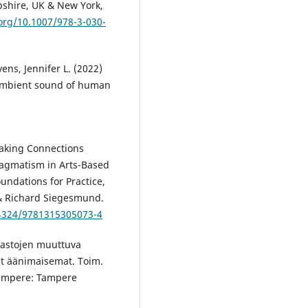
pshire, UK & New York,
.org/10.1007/978-3-030-
ens, Jennifer L. (2022)
 ambient sound of human
Making Connections
agmatism in Arts-Based
undations for Practice,
& Richard Siegesmund.
.4324/9781315305073-4
rjastojen muuttuva
t äänimaisemat. Toim.
Tampere: Tampere