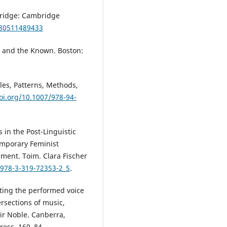
bridge: Cambridge
780511489433
g and the Known. Boston:
les, Patterns, Methods,
oi.org/10.1007/978-94-
s in the Post-Linguistic
emporary Feminist
ment. Toim. Clara Fischer
/978-3-319-72353-2_5
.
ating the performed voice
rsections of music,
ir Noble. Canberra,
Press, 169–84.