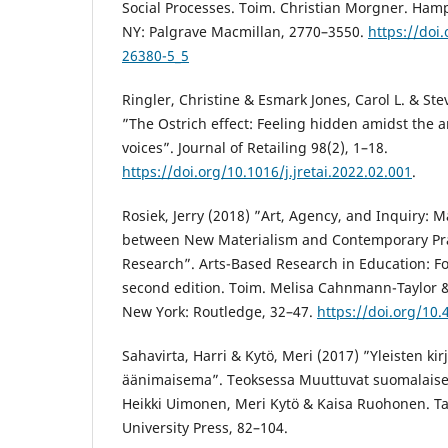
Social Processes. Toim. Christian Morgner. Ham
NY: Palgrave Macmillan, 2770–3550.
https://doi
26380-5_5
Ringler, Christine & Esmark Jones, Carol L. & Stev
”The Ostrich effect: Feeling hidden amidst the
voices”. Journal of Retailing 98(2), 1–18.
https://doi.org/10.1016/j.jretai.2022.02.001
.
Rosiek, Jerry (2018) ”Art, Agency, and Inquiry: 
between New Materialism and Contemporary Pr
Research”. Arts-Based Research in Education: Fo
second edition. Toim. Melisa Cahnmann-Taylor 
New York: Routledge, 32–47.
https://doi.org/10
Sahavirta, Harri & Kytö, Meri (2017) ”Yleisten ki
äänimaisema”. Teoksessa Muuttuvat suomalaise
Heikki Uimonen, Meri Kytö & Kaisa Ruohonen. 
University Press, 82–104.