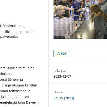
tö, äänimaisema,
siikki, tila, puheääni,
 palvelualat
PDF
tamusiikkia toimijoina
Julkaistu
ikkojensa
2023-12-07
sesti äänen- ja
a pragmatismin kenttiin
ynnän toimintaan ja
Numero
ta ja kehitän äänten
Vol 35 (2023)
imenetelmää John Deweyn