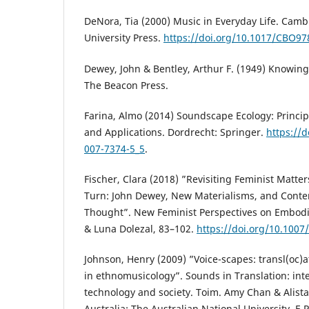
DeNora, Tia (2000) Music in Everyday Life. Cam
University Press.
https://doi.org/10.1017/CBO9
Dewey, John & Bentley, Arthur F. (1949) Knowin
The Beacon Press.
Farina, Almo (2014) Soundscape Ecology: Princip
and Applications. Dordrecht: Springer.
https://d
007-7374-5_5
.
Fischer, Clara (2018) ”Revisiting Feminist Matter
Turn: John Dewey, New Materialisms, and Cont
Thought”. New Feminist Perspectives on Embodi
& Luna Dolezal, 83–102.
https://doi.org/10.1007
Johnson, Henry (2009) ”Voice-scapes: transl(oc)
in ethnomusicology”. Sounds in Translation: inte
technology and society. Toim. Amy Chan & Alista
Australia: The Australian National University, E 