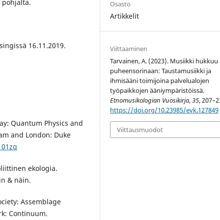
 pohjalta.
Osasto
Artikkelit
singissä 16.11.2019.
Viittaaminen
Tarvainen, A. (2023). Musiikki hukkuu
puheensorinaan: Taustamusiikki ja
ihmisääni toimijoina palvelualojen
työpaikkojen ääniympäristöissä.
Etnomusikologian Vuosikirja
,
35
, 207–2
https://doi.org/10.23985/evk.127849
way: Quantum Physics and
Viittausmuodot
ham and London: Duke
2101zq
iittinen ekologia.
in & näin.
ociety: Assemblage
rk: Continuum.