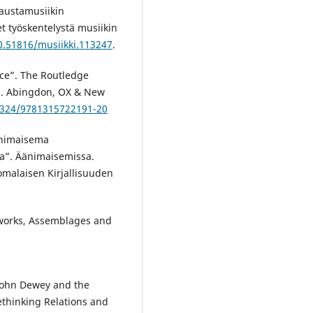
taustamusiikin
t työskentelystä musiikin
10.51816/musiikki.113247
.
ace”. The Routledge
l. Abingdon, OX & New
.4324/9781315722191-20
äänimaisema
sa”. Äänimaisemissa.
uomalaisen Kirjallisuuden
tworks, Assemblages and
 John Dewey and the
ethinking Relations and