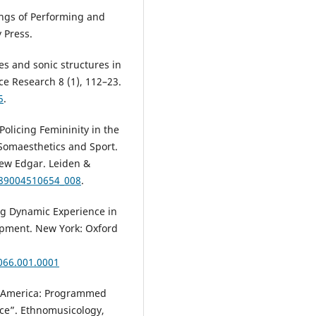
ings of Performing and
 Press.
es and sonic structures in
e Research 8 (1), 112–23.
5
.
Policing Femininity in the
Somaesthetics and Sport.
rew Edgar. Leiden &
789004510654_008
.
ing Dynamic Experience in
opment. New York: Oxford
066.001.0001
of America: Programmed
ce”. Ethnomusicology,