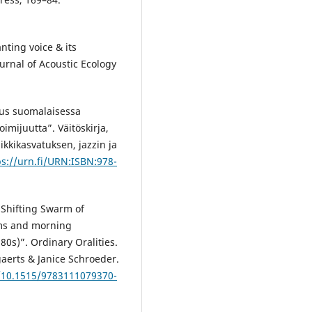
nting voice & its
rnal of Acoustic Ecology
tus suomalaisessa
oimijuutta”. Väitöskirja,
ikkikasvatuksen, jazzin ja
ps://urn.fi/URN:ISBN:978-
 Shifting Swarm of
ems and morning
0s)”. Ordinary Oralities.
gaerts & Janice Schroeder.
g/10.1515/9783111079370-