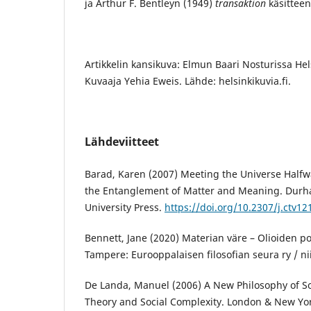
ja Arthur F. Bentleyn (1949)
transaktion
käsitteen
Artikkelin kansikuva: Elmun Baari Nosturissa Hel
Kuvaaja Yehia Eweis. Lähde: helsinkikuvia.fi.
Lähdeviitteet
Barad, Karen (2007) Meeting the Universe Half
the Entanglement of Matter and Meaning. Dur
University Press.
https://doi.org/10.2307/j.ctv1
Bennett, Jane (2020) Materian väre – Olioiden pol
Tampere: Eurooppalaisen filosofian seura ry / ni
De Landa, Manuel (2006) A New Philosophy of S
Theory and Social Complexity. London & New Yo