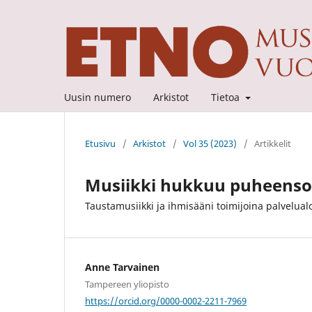
Uusin numero
Arkistot
Tietoa
Etusivu
/
Arkistot
/
Vol 35 (2023)
/
Artikkelit
Musiikki hukkuu puheenso
Taustamusiikki ja ihmisääni toimijoina palvelua
Anne Tarvainen
Tampereen yliopisto
https://orcid.org/0000-0002-2211-7969