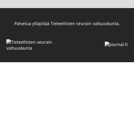
Palvelua ylläpitää
Tieteellisten seurain valtuuskunta
.