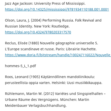
Jazz Age Jackson: University Press of Mississippi.
https://doi.org/10.14325/mississippi/9781934110188.001.0001
Olson, Laura, J. (2004) Performing Russia. Folk Revival and
Russian Identity. New York: Routledge.
https://doi.org/10.4324/9780203317570
Reclus, Elisée (1880) Nouvelle géographie universelle 5.
L’Europe scandinave et russe. Paris: Librairie Hachette.
https://www.doria.fi/bitstream/handle/10024/116022/Nouvelle_
hommes-5_L_1.pdf
Roos, Leonard (1905) Käytännöllinen mandoliinikoulu:
perusteellista oppia varten. Helsinki: Uusi musiikkikauppa.
Rühlemann, Martin W. (2012) Variétes und Singspielhallen –
Urbane Räume des Vergnügens. München: Martin
Meidenbauer Verlagsbuchhandlung.