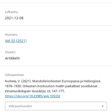
Julkaistu
2021-12-08
Numero
Vol 33 (2021)
Osasto
Artikkelit
Viittaaminen
Kurkela, V. (2021). Mandoliiniorkesteri Euroopassa ja Helsingissä
1878–1930: Orkesteri-instituution mallin paikalliset sovellukset .
Etnomusikologian Vuosikirja
,
33
, 147–177.
https://doi.org/10.23985/evk.105332
Viittausmuodot