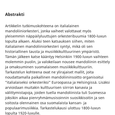
Abstrakti
Artikkelin tutkimuskohteena on italialainen
mandoliiniorkesteri, jonka vaiheet valottavat myös
yleisemmin näppäilyluuttujen orkesteribuumia 1800-luvun
lopulta alkaen. Aluksi teen katsauksen siihen, miten
italialainen mandoliiniorkesteri syntyi, mikä oli sen
historiallinen tausta ja musiikkikulttuurinen ympäristö.
Tämän jälkeen katse kääntyy Helsinkiin 1900-luvun vaihteen
molemmin puolin, ja valokeilaan nousee mandoliinin esittely
ja omaksuminen suomalaiseen musiikkikulttuuriin.
Tarkastelun kohteena ovat ne ylirajaiset mallit, joita
noudattamalla paikallinen mandoliininsoitto organisoitui
”italialaiseksi orkesteriksi” Euroopassa ja Helsingissä. Lisäksi
arvioidaan muitakin kulttuurisen siirron kanavia ja
välittymistapoja, joiden tuella mandoliinista tuli Suomessa
joksikin aikaa pienryhmämusisoinnin suosikkisoitin ja sen
soitosta olennainen osa suomalaista kansan- ja
populaarimusiikkia. Tarkastelukausi ulottuu 1800-luvun
lopulta 1920-luvulle.