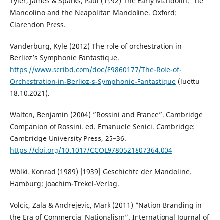
Tyler, James & Sparks, Paul (1992) The Early Mandolin: The
Mandolino and the Neapolitan Mandoline. Oxford:
Clarendon Press.
Vanderburg, Kyle (2012) The role of orchestration in
Berlioz’s Symphonie Fantastique.
https://www.scribd.com/doc/89860177/The-Role-of-
Orchestration-in-Berlioz-s-Symphonie-Fantastique
(luettu
18.10.2021).
Walton, Benjamin (2004) ”Rossini and France”. Cambridge
Companion of Rossini, ed. Emanuele Senici. Cambridge:
Cambridge University Press, 25–36.
https://doi.org/10.1017/CCOL9780521807364.004
Wölki, Konrad (1989) [1939] Geschichte der Mandoline.
Hamburg: Joachim-Trekel-Verlag.
Volcic, Zala & Andrejevic, Mark (2011) ”Nation Branding in
the Era of Commercial Nationalism”. International Journal of