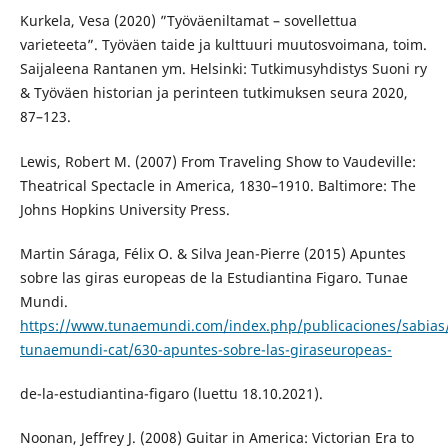
Kurkela, Vesa (2020) ”Työväeniltamat – sovellettua
varieteeta”. Työväen taide ja kulttuuri muutosvoimana, toim.
Saijaleena Rantanen ym. Helsinki: Tutkimusyhdistys Suoni ry
& Työväen historian ja perinteen tutkimuksen seura 2020,
87–123.
Lewis, Robert M. (2007) From Traveling Show to Vaudeville:
Theatrical Spectacle in America, 1830–1910. Baltimore: The
Johns Hopkins University Press.
Martin Sáraga, Félix O. & Silva Jean-Pierre (2015) Apuntes
sobre las giras europeas de la Estudiantina Figaro. Tunae
Mundi.
https://www.tunaemundi.com/index.php/publicaciones/sabias
tunaemundi-cat/630-apuntes-sobre-las-giraseuropeas-
de-la-estudiantina-figaro (luettu 18.10.2021).
Noonan, Jeffrey J. (2008) Guitar in America: Victorian Era to