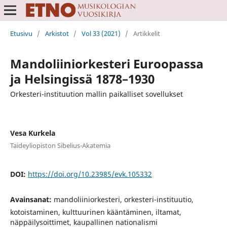
Etusivu
/
Arkistot
/
Vol 33 (2021)
/
Artikkelit
Mandoliiniorkesteri Euroopassa
ja Helsingissä 1878–1930
Orkesteri-instituution mallin paikalliset sovellukset
Vesa Kurkela
Taideyliopiston Sibelius-Akatemia
DOI:
https://doi.org/10.23985/evk.105332
Avainsanat:
mandoliiniorkesteri, orkesteri-instituutio,
kotoistaminen, kulttuurinen kääntäminen, iltamat,
näppäilysoittimet, kaupallinen nationalismi