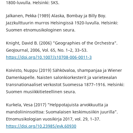
1800-luvulla. Helsinki: SKS.
Jalkanen, Pekka (1989) Alaska, Bombay ja Billy Boy.
Jazzkulttuurin murros Helsingissä 1920-luvulla. Helsinki:
Suomen etnomusikologinen seura.
Knight, David B. (2006) ”Geographies of the Orchestra”.
GeoJournal, 2006, Vol. 65, No. 1–2, 33–53.
https://doi.org/10.1007/s10708-006-0011-3
Koivisto, Nuppu (2019) Sähkövaloa, shampanjaa ja Wiener
Damenkapelle. Naisten salonkiorkesterit ja varieteealan
transnationaaliset verkostot Suomessa 1877–1916. Helsinki:
Suomen musiikkitieteellinen seura.
Kurkela, Vesa (2017) ”Helppotajuista arvokkuutta ja
mandoliininsoittoa: Suomalaisen keskimusiikin juurilla”.
Etnomusikologian vuosikirja 2017, vol. 29, 1–37.
https://doi.org/10.23985/evk.60930